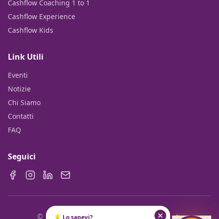
Cashflow Coaching 1 to 1
Cashflow Experience
Cashflow Kids
Link Utili
Eventi
Notizie
Chi Siamo
Contatti
FAQ
Seguici
©
2026
Cashflow Club. Tutti i diritti riservati.
💡 Lo sapevi?