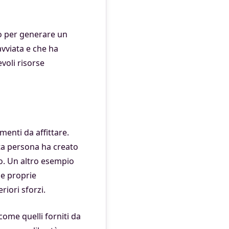
o per generare un
avviata e che ha
voli risorse
menti da affittare.
sta persona ha creato
to. Un altro esempio
le proprie
iori sforzi.
ome quelli forniti da