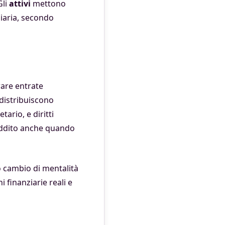
Gli
attivi
mettono
ziaria, secondo
rare entrate
 distribuiscono
ario, e diritti
reddito anche quando
sto cambio di mentalità
i finanziarie reali e