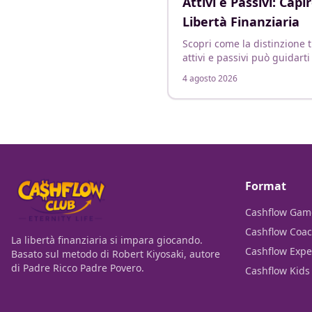
Attivi e Passivi: Capir
Libertà Finanziaria
Scopri come la distinzione t
attivi e passivi può guidarti
la libertà finanziaria, ispira
4 agosto 2026
principi di Robert Kiyosaki.
Format
Cashflow Gam
Cashflow Coac
La libertà finanziaria si impara giocando.
Cashflow Expe
Basato sul metodo di Robert Kiyosaki, autore
di Padre Ricco Padre Povero.
Cashflow Kids