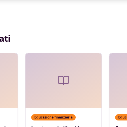
ati
Educazione finanziaria
Educa