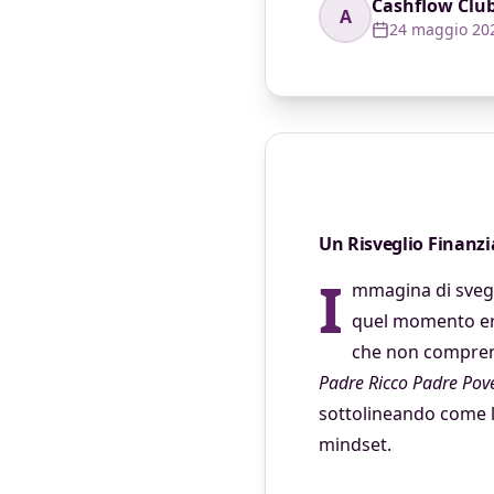
Cashflow Clu
A
24 maggio 20
Un Risveglio Finanzia
I
mmagina di svegli
quel momento era
che non comprendo
Padre Ricco Padre Pov
sottolineando come l
mindset.