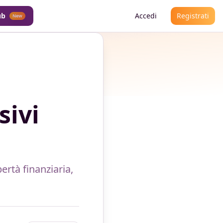
ub
Accedi
Registrati
New
sivi
bertà finanziaria,