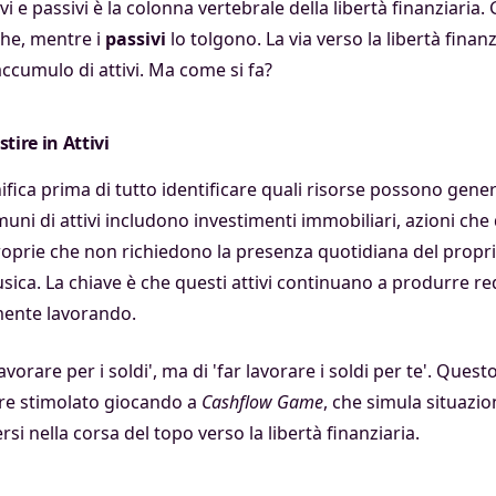
ivi e passivi è la colonna vertebrale della libertà finanziaria. 
che, mentre i
passivi
lo tolgono. La via verso la libertà finan
'accumulo di attivi. Ma come si fa?
tire in Attivi
gnifica prima di tutto identificare quali risorse possono gene
ni di attivi includono investimenti immobiliari, azioni che
oprie che non richiedono la presenza quotidiana del propriet
usica. La chiave è che questi attivi continuano a produrre 
mente lavorando.
lavorare per i soldi', ma di 'far lavorare i soldi per te'. Que
ere stimolato giocando a
Cashflow Game
, che simula situazion
 nella corsa del topo verso la libertà finanziaria.